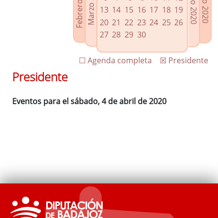
Febrero 2020
Marzo 2020
Mayo 2020
Junio 2020
Enlaces relacionados
13
14
15
16
17
18
19
Agenda de Presidencia
20
21
22
23
24
25
26
Plenos provinciales y Juntas de gobierno
27
28
29
30
Oficina de Proyectos Europeos
☐ Agenda completa
☒ Presidente
Presidente
Eventos para el sábado, 4 de abril de 2020