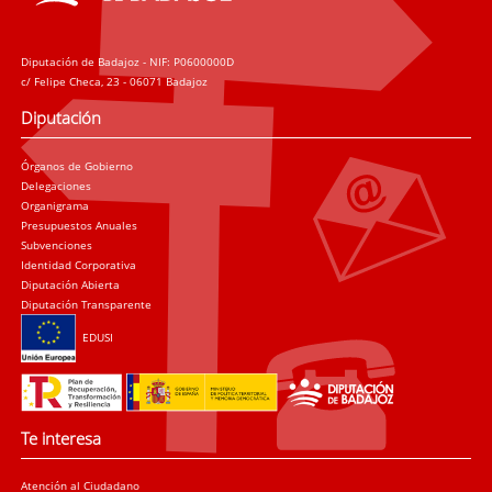
Diputación de Badajoz - NIF: P0600000D
c/ Felipe Checa, 23 - 06071 Badajoz
Diputación
Órganos de Gobierno
Delegaciones
Organigrama
Presupuestos Anuales
Subvenciones
Identidad Corporativa
Diputación Abierta
Diputación Transparente
EDUSI
Te interesa
Atención al Ciudadano