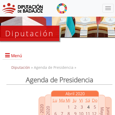
Menú
Diputación
Menú
Diputación
» Agenda de Presidencia »
Agenda de Presidencia
Presidencia
Diputados Delegados
Abril 2020
Grupos Políticos
Lu
Ma
Mi
Ju
Vi
Sá
Do
Junta de Gobierno
1
2
3
4
5
6
7
8
9
10
11
12