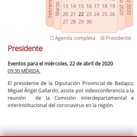
Febrero 2020
Marzo 2020
Mayo 2020
Junio 2020
Enlaces relacionados
13
14
15
16
17
18
19
Agenda de Presidencia
20
21
22
23
24
25
26
Plenos provinciales y Juntas de gobierno
27
28
29
30
Oficina de Proyectos Europeos
☐ Agenda completa
☒ Presidente
Presidente
Eventos para el miércoles, 22 de abril de 2020
09:30 MÉRIDA.
El presidente de la Diputación Provincial de Badajoz,
Miguel Ángel Gallardo, asiste por videoconferencia a la
reunión de la Comisión interdepartamental e
interinstitucional del coronavirus en la región.