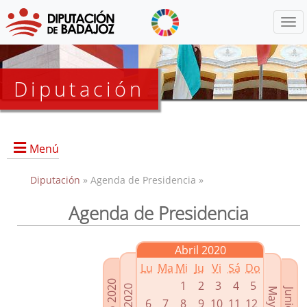
Menú
Diputación
Menú
Diputación
» Agenda de Presidencia »
Agenda de Presidencia
Presidencia
Diputados Delegados
Abril 2020
Grupos Políticos
Lu
Ma
Mi
Ju
Vi
Sá
Do
Junta de Gobierno
1
2
3
4
5
6
7
8
9
10
11
12