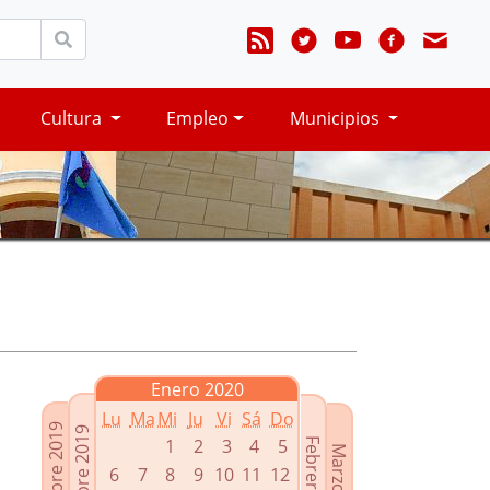
Cultura
Empleo
Municipios
Enero 2020
Lu
Ma
Mi
Ju
Vi
Sá
Do
Noviembre 2019
Diciembre 2019
1
2
3
4
5
Febrero 2020
Marzo 2020
6
7
8
9
10
11
12