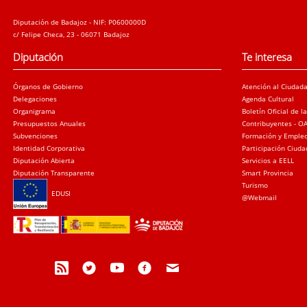
Diputación de Badajoz - NIF: P0600000D
c/ Felipe Checa, 23 - 06071 Badajoz
Diputación
Te interesa
Órganos de Gobierno
Atención al Ciudad
Delegaciones
Agenda Cultural
Organigrama
Boletín Oficial de l
Presupuestos Anuales
Contribuyentes - O
Subvenciones
Formación y Emple
Identidad Corporativa
Participación Ciud
Diputación Abierta
Servicios a EELL
Diputación Transparente
Smart Provincia
Turismo
EDUSI
@Webmail