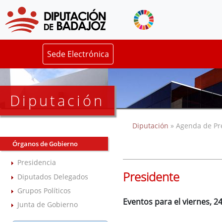
Sede Electrónica
Diputación
Diputación
» Agenda de Pr
Órganos de Gobierno
Presidencia
Presidente
Diputados Delegados
Grupos Políticos
Eventos para el viernes, 2
Junta de Gobierno