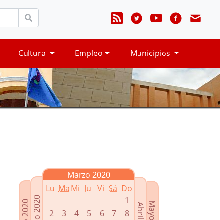
Cultura
Empleo
Municipios
Marzo 2020
Lu
Ma
Mi
Ju
Vi
Sá
Do
Febrero 2020
1
Enero 2020
Mayo 2020
Abril 2020
2
3
4
5
6
7
8