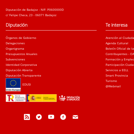
Diputación de Badajoz - NIF: P0600000D
c/ Felipe Checa, 23 - 06071 Badajoz
Diputación
Te interesa
Órganos de Gobierno
Atención al Ciudad
Delegaciones
Agenda Cultural
Organigrama
Boletín Oficial de l
Presupuestos Anuales
Contribuyentes - O
Subvenciones
Formación y Emple
Identidad Corporativa
Participación Ciud
Diputación Abierta
Servicios a EELL
Diputación Transparente
Smart Provincia
Turismo
EDUSI
@Webmail