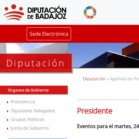
Sede Electrónica
Diputación
Diputación
» Agenda de Pr
Órganos de Gobierno
Presidencia
Presidente
Diputados Delegados
Grupos Políticos
Eventos para el martes, 2
Junta de Gobierno