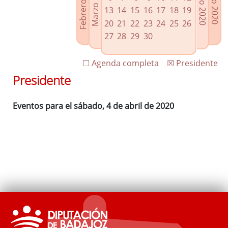
Febrero 2020
Marzo 2020
Mayo 2020
Junio 2020
Enlaces relacionados
13
14
15
16
17
18
19
Agenda de Presidencia
20
21
22
23
24
25
26
Plenos provinciales y Juntas de gobierno
27
28
29
30
Oficina de Proyectos Europeos
☐ Agenda completa
☒ Presidente
Presidente
Eventos para el sábado, 4 de abril de 2020