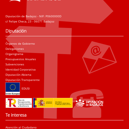
Diputación de Badajoz - NIF: P0600000D
c/ Felipe Checa, 23 - 06071 Badajoz
Diputación
Órganos de Gobierno
Delegaciones
Organigrama
Presupuestos Anuales
Subvenciones
Identidad Corporativa
Diputación Abierta
Diputación Transparente
EDUSI
Te interesa
Atención al Ciudadano