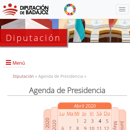
Menú
Diputación
Menú
Diputación
» Agenda de Presidencia »
Agenda de Presidencia
Presidencia
Diputados Delegados
Abril 2020
Grupos Políticos
Lu
Ma
Mi
Ju
Vi
Sá
Do
Junta de Gobierno
1
2
3
4
5
6
7
8
9
10
11
12