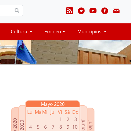
Cultura
Empleo
Municipios
Mayo 2020
Lu
Ma
Mi
Ju
Vi
Sá
Do
1
2
3
Marzo 2020
Junio 2020
Abril 2020
Julio 2020
4
5
6
7
8
9
10