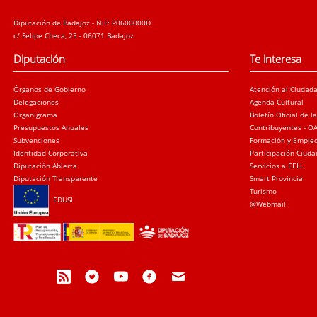
Diputación de Badajoz - NIF: P0600000D
c/ Felipe Checa, 23 - 06071 Badajoz
Diputación
Te interesa
Órganos de Gobierno
Atención al Ciudad
Delegaciones
Agenda Cultural
Organigrama
Boletín Oficial de l
Presupuestos Anuales
Contribuyentes - O
Subvenciones
Formación y Emple
Identidad Corporativa
Participación Ciud
Diputación Abierta
Servicios a EELL
Diputación Transparente
Smart Provincia
Turismo
EDUSI
@Webmail