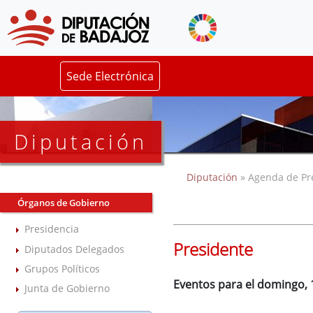
Sede Electrónica
Diputación
Diputación
» Agenda de Pr
Órganos de Gobierno
Presidencia
Presidente
Diputados Delegados
Grupos Políticos
Eventos para el domingo,
Junta de Gobierno