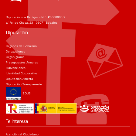
Diputación de Badajoz - NIF: P0600000D
c/ Felipe Checa, 23 - 06071 Badajoz
Diputación
Órganos de Gobierno
Delegaciones
Organigrama
Presupuestos Anuales
Subvenciones
Identidad Corporativa
Diputación Abierta
Diputación Transparente
EDUSI
Te interesa
Atención al Ciudadano