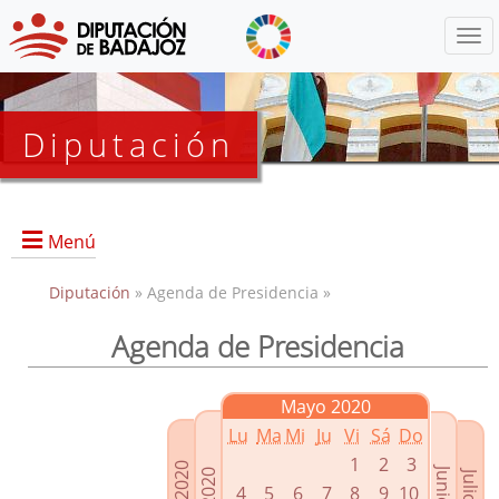
Menú
Diputación
Menú
Diputación
» Agenda de Presidencia »
Agenda de Presidencia
Presidencia
Diputados Delegados
Mayo 2020
Grupos Políticos
Lu
Ma
Mi
Ju
Vi
Sá
Do
Junta de Gobierno
1
2
3
4
5
6
7
8
9
10