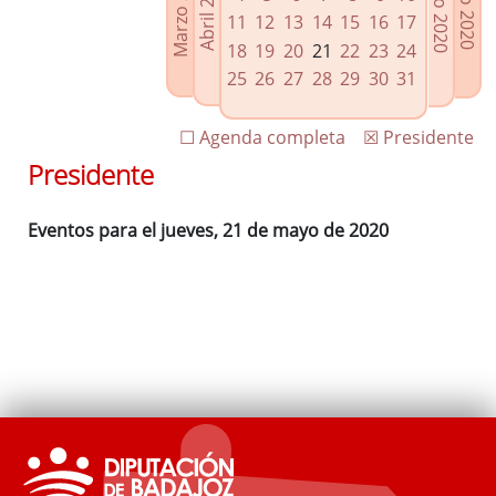
Marzo 2020
Junio 2020
Abril 2020
Julio 2020
Enlaces relacionados
11
12
13
14
15
16
17
Agenda de Presidencia
18
19
20
21
22
23
24
Plenos provinciales y Juntas de gobierno
25
26
27
28
29
30
31
Oficina de Proyectos Europeos
☐ Agenda completa
☒ Presidente
Presidente
Eventos para el jueves, 21 de mayo de 2020