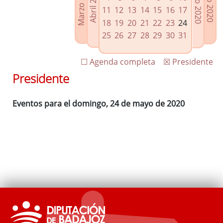
Marzo 2020
Junio 2020
Abril 2020
Julio 2020
Enlaces relacionados
11
12
13
14
15
16
17
Agenda de Presidencia
18
19
20
21
22
23
24
Plenos provinciales y Juntas de gobierno
25
26
27
28
29
30
31
Oficina de Proyectos Europeos
☐ Agenda completa
☒ Presidente
Presidente
Eventos para el domingo, 24 de mayo de 2020