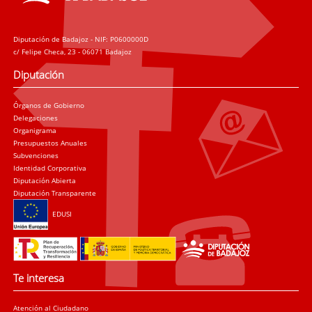
Diputación de Badajoz - NIF: P0600000D
c/ Felipe Checa, 23 - 06071 Badajoz
Diputación
Órganos de Gobierno
Delegaciones
Organigrama
Presupuestos Anuales
Subvenciones
Identidad Corporativa
Diputación Abierta
Diputación Transparente
EDUSI
Te interesa
Atención al Ciudadano