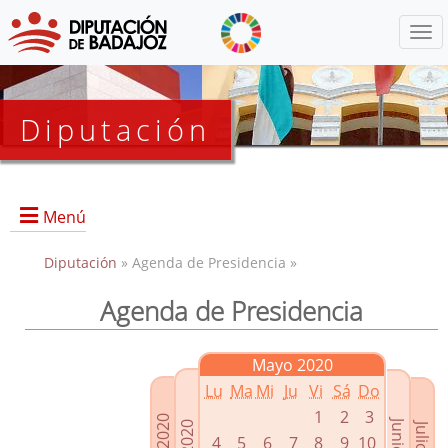
Menú
Diputación
Menú
Diputación
» Agenda de Presidencia »
Agenda de Presidencia
Presidencia
Diputados Delegados
Mayo 2020
Grupos Políticos
Lu
Ma
Mi
Ju
Vi
Sá
Do
Junta de Gobierno
1
2
3
4
5
6
7
8
9
10