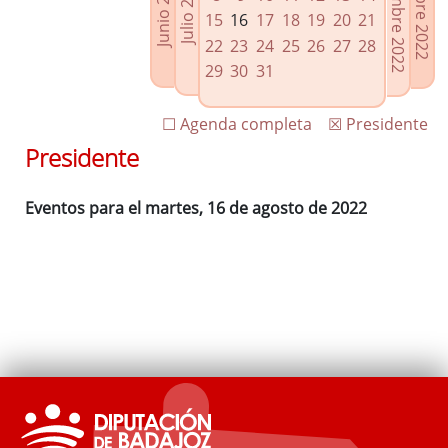
Septiembre 2022
Octubre 2022
Junio 2022
Julio 2022
Enlaces relacionados
15
16
17
18
19
20
21
Agenda de Presidencia
22
23
24
25
26
27
28
Plenos provinciales y Juntas de gobierno
29
30
31
Oficina de Proyectos Europeos
☐ Agenda completa
☒ Presidente
Presidente
Eventos para el martes, 16 de agosto de 2022