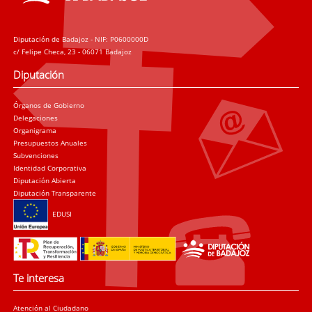
Diputación de Badajoz - NIF: P0600000D
c/ Felipe Checa, 23 - 06071 Badajoz
Diputación
Órganos de Gobierno
Delegaciones
Organigrama
Presupuestos Anuales
Subvenciones
Identidad Corporativa
Diputación Abierta
Diputación Transparente
EDUSI
Te interesa
Atención al Ciudadano