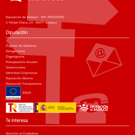
Diputación de Badajoz - NIF: P0600000D
c/ Felipe Checa, 23 - 06071 Badajoz
Diputación
Órganos de Gobierno
Delegaciones
Organigrama
Presupuestos Anuales
Subvenciones
Identidad Corporativa
Diputación Abierta
Diputación Transparente
EDUSI
Te interesa
Atención al Ciudadano