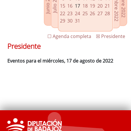
Septiembre 2022
Octubre 2022
Junio 2022
Julio 2022
Enlaces relacionados
15
16
17
18
19
20
21
Agenda de Presidencia
22
23
24
25
26
27
28
Plenos provinciales y Juntas de gobierno
29
30
31
Oficina de Proyectos Europeos
☐ Agenda completa
☒ Presidente
Presidente
Eventos para el miércoles, 17 de agosto de 2022