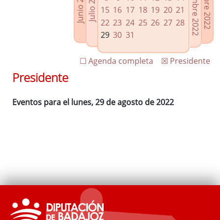
Septiembre 2022
Octubre 2022
Junio 2022
Julio 2022
Enlaces relacionados
15
16
17
18
19
20
21
Agenda de Presidencia
22
23
24
25
26
27
28
Plenos provinciales y Juntas de gobierno
29
30
31
Oficina de Proyectos Europeos
☐ Agenda completa
☒ Presidente
Presidente
Eventos para el lunes, 29 de agosto de 2022