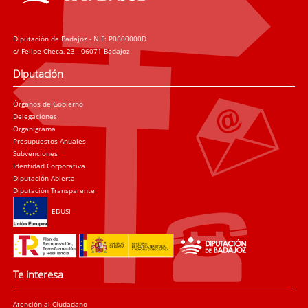
Diputación de Badajoz - NIF: P0600000D
c/ Felipe Checa, 23 - 06071 Badajoz
Diputación
Órganos de Gobierno
Delegaciones
Organigrama
Presupuestos Anuales
Subvenciones
Identidad Corporativa
Diputación Abierta
Diputación Transparente
EDUSI
Te interesa
Atención al Ciudadano