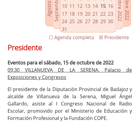
Septiembre 2022
Noviembre 2022
Diciembre 2022
Agosto 2022
Enlaces relacionados
10
11
12
13
14
15
16
Agenda de Presidencia
17
18
19
20
21
22
23
Plenos provinciales y Juntas de gobierno
24
25
26
27
28
29
30
Oficina de Proyectos Europeos
31
☐ Agenda completa
☒ Presidente
Presidente
Eventos para el sábado, 15 de octubre de 2022
09:30 VILLANUEVA DE LA SERENA. Palacio de
Exposiciones y Congresos
El presidente de la Diputación Provincial de Badajoz y
alcalde de Villanueva de la Serena, Miguel Ángel
Gallardo, asiste al I Congreso Nacional de Radio
Escolar, promovido por el Ministerio de Educación y
Formación Profesional y la Fundación COPE.