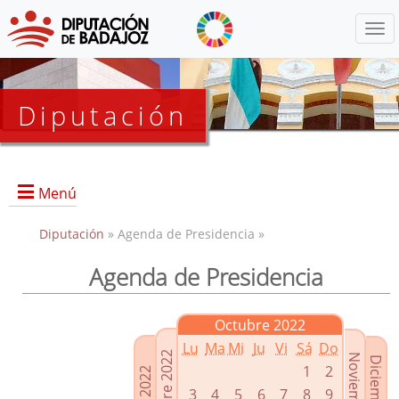
Menú
Diputación
Menú
Diputación
» Agenda de Presidencia »
Agenda de Presidencia
Presidencia
Diputados Delegados
Octubre 2022
Grupos Políticos
Lu
Ma
Mi
Ju
Vi
Sá
Do
Junta de Gobierno
1
2
3
4
5
6
7
8
9