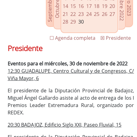
Septiembre 2022
Diciembre 2022
Octubre 2022
Enero 2023
Enlaces relacionados
14
15
16
17
18
19
20
Agenda de Presidencia
21
22
23
24
25
26
27
Plenos provinciales y Juntas de gobierno
28
29
30
Oficina de Proyectos Europeos
☐ Agenda completa
☒ Presidente
Presidente
Eventos para el miércoles, 30 de noviembre de 2022
12:30 GUADALUPE, Centro Cultural y de Congresos, C/
Viña Mayor, 6
El presidente de la Diputación Provincial de Badajoz,
Miguel Ángel Gallardo asiste al acto de entrega de los I
Premios Leader Extremadura Rural, organizado por
REDEX.
20:30 BADAJOZ, Edificio Siglo XXI, Paseo Fluvial, 15
El presidente de la Diputación Provincial de Badajoz,