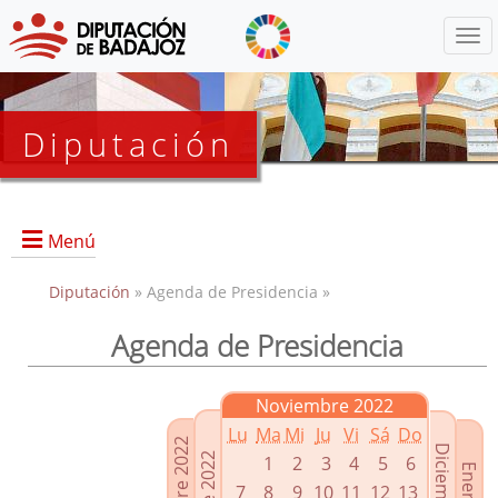
Menú
Diputación
Menú
Diputación
» Agenda de Presidencia »
Agenda de Presidencia
Presidencia
Diputados Delegados
Noviembre 2022
Grupos Políticos
Lu
Ma
Mi
Ju
Vi
Sá
Do
Junta de Gobierno
1
2
3
4
5
6
7
8
9
10
11
12
13