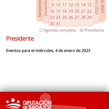
Noviembre 2022
Diciembre 2022
Febrero 2023
Marzo 2023
Enlaces relacionados
9
10
11
12
13
14
15
Agenda de Presidencia
16
17
18
19
20
21
22
Plenos provinciales y Juntas de gobierno
23
24
25
26
27
28
29
Oficina de Proyectos Europeos
30
31
☐ Agenda completa
☒ Presidente
Presidente
Eventos para el miércoles, 4 de enero de 2023