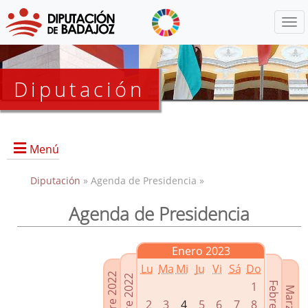
Menú
Diputación
Menú
Diputación
» Agenda de Presidencia »
Agenda de Presidencia
Presidencia
Diputados Delegados
Enero 2023
Grupos Políticos
Lu
Ma
Mi
Ju
Vi
Sá
Do
Junta de Gobierno
1
2
3
4
5
6
7
8