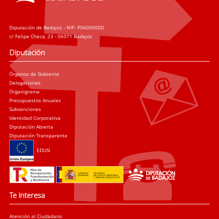
Diputación de Badajoz - NIF: P0600000D
c/ Felipe Checa, 23 - 06071 Badajoz
Diputación
Órganos de Gobierno
Delegaciones
Organigrama
Presupuestos Anuales
Subvenciones
Identidad Corporativa
Diputación Abierta
Diputación Transparente
EDUSI
Te interesa
Atención al Ciudadano