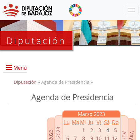
Menú
Diputación
Menú
Diputación
» Agenda de Presidencia »
Agenda de Presidencia
Presidencia
Diputados Delegados
Marzo 2023
Grupos Políticos
Lu
Ma
Mi
Ju
Vi
Sá
Do
Junta de Gobierno
1
2
3
4
5
6
7
8
9
10
11
12