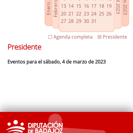
Febrero 2023
Enero 2023
Mayo 2023
Abril 2023
Enlaces relacionados
13
14
15
16
17
18
19
Agenda de Presidencia
20
21
22
23
24
25
26
Plenos provinciales y Juntas de gobierno
27
28
29
30
31
Oficina de Proyectos Europeos
☐ Agenda completa
☒ Presidente
Presidente
Eventos para el sábado, 4 de marzo de 2023