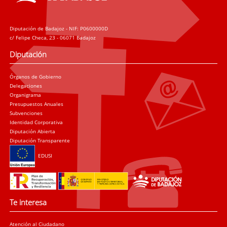
Diputación de Badajoz - NIF: P0600000D
c/ Felipe Checa, 23 - 06071 Badajoz
Diputación
Órganos de Gobierno
Delegaciones
Organigrama
Presupuestos Anuales
Subvenciones
Identidad Corporativa
Diputación Abierta
Diputación Transparente
EDUSI
Te interesa
Atención al Ciudadano