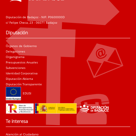
Diputación de Badajoz - NIF: P0600000D
c/ Felipe Checa, 23 - 06071 Badajoz
Diputación
Órganos de Gobierno
Delegaciones
Organigrama
Presupuestos Anuales
Subvenciones
Identidad Corporativa
Diputación Abierta
Diputación Transparente
EDUSI
Te interesa
Atención al Ciudadano