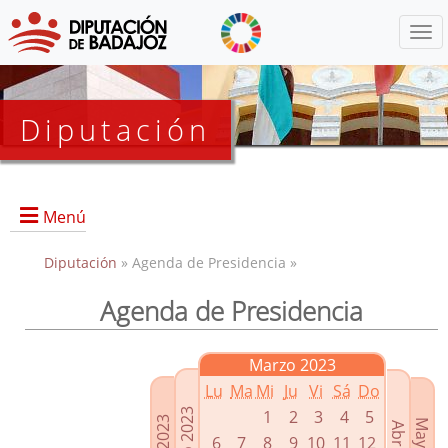
Menú
Diputación
Menú
Diputación
» Agenda de Presidencia »
Agenda de Presidencia
Presidencia
Diputados Delegados
Marzo 2023
Grupos Políticos
Lu
Ma
Mi
Ju
Vi
Sá
Do
Junta de Gobierno
1
2
3
4
5
6
7
8
9
10
11
12