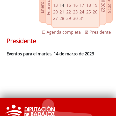
Febrero 2023
Enero 2023
Mayo 2023
Abril 2023
Enlaces relacionados
13
14
15
16
17
18
19
Agenda de Presidencia
20
21
22
23
24
25
26
Plenos provinciales y Juntas de gobierno
27
28
29
30
31
Oficina de Proyectos Europeos
☐ Agenda completa
☒ Presidente
Presidente
Eventos para el martes, 14 de marzo de 2023