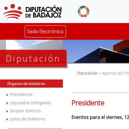
Sede Electrónica
Diputación
Diputación
» Agenda de Pr
Órganos de Gobierno
Presidencia
Presidente
Diputados Delegados
Grupos Políticos
Eventos para el viernes, 
Junta de Gobierno