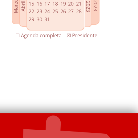
15
16
17
18
19
20
21
22
23
24
25
26
27
28
29
30
31
☐ Agenda completa
☒ Presidente