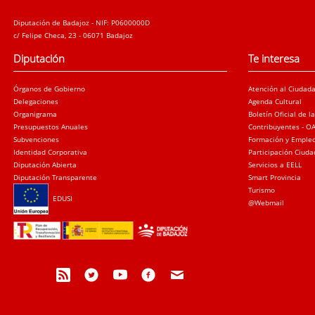
Diputación de Badajoz - NIF: P0600000D
c/ Felipe Checa, 23 - 06071 Badajoz
Diputación
Te interesa
Órganos de Gobierno
Atención al Ciudad
Delegaciones
Agenda Cultural
Organigrama
Boletín Oficial de l
Presupuestos Anuales
Contribuyentes - O
Subvenciones
Formación y Emple
Identidad Corporativa
Participación Ciud
Diputación Abierta
Servicios a EELL
Diputación Transparente
Smart Provincia
Turismo
EDUSI
@Webmail