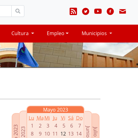
Cultura
Empleo
Municipios
Mayo 2023
Lu
Ma
Mi
Ju
Vi
Sá
Do
1
2
3
4
5
6
7
Marzo 2023
Junio 2023
Abril 2023
Julio 2023
8
9
10
11
12
13
14