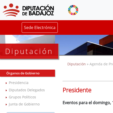
Sede Electrónica
Diputación
Diputación
» Agenda de Pr
Órganos de Gobierno
Presidencia
Presidente
Diputados Delegados
Grupos Políticos
Eventos para el domingo, 
Junta de Gobierno