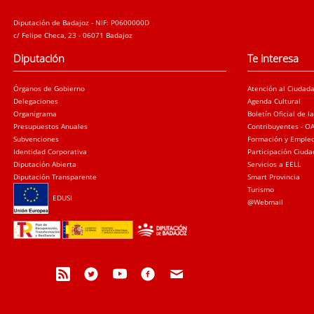
Diputación de Badajoz - NIF: P0600000D
c/ Felipe Checa, 23 - 06071 Badajoz
Diputación
Te interesa
Órganos de Gobierno
Atención al Ciudad
Delegaciones
Agenda Cultural
Organigrama
Boletín Oficial de l
Presupuestos Anuales
Contribuyentes - O
Subvenciones
Formación y Emple
Identidad Corporativa
Participación Ciud
Diputación Abierta
Servicios a EELL
Diputación Transparente
Smart Provincia
Turismo
EDUSI
@Webmail