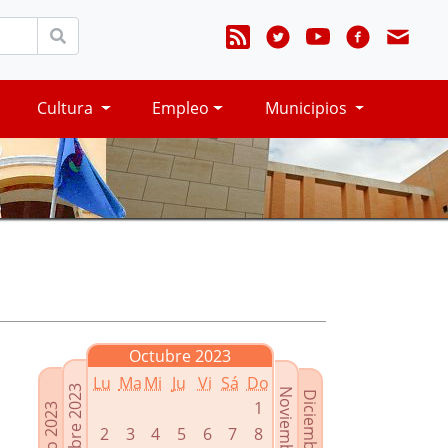
Cultura
Empleo
Municipios
Octubre 2023
Lu
Ma
Mi
Ju
Vi
Sá
Do
Septiembre 2023
Noviembre 2023
Diciembre 2023
1
Agosto 2023
2
3
4
5
6
7
8