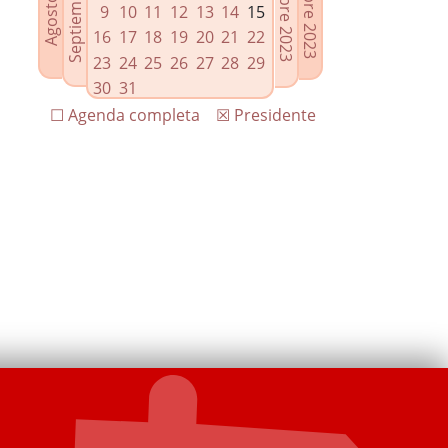
9
10
11
12
13
14
15
16
17
18
19
20
21
22
23
24
25
26
27
28
29
30
31
☐ Agenda completa
☒ Presidente