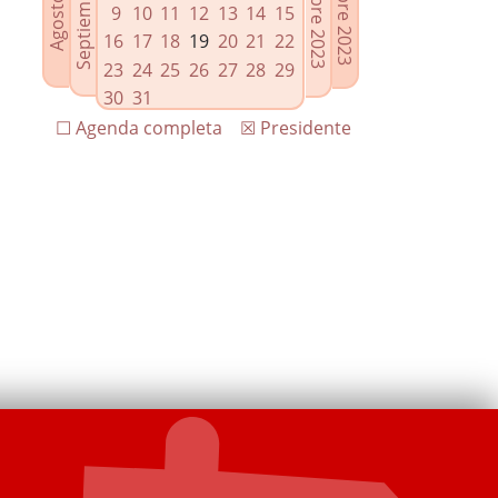
9
10
11
12
13
14
15
16
17
18
19
20
21
22
23
24
25
26
27
28
29
30
31
☐ Agenda completa
☒ Presidente