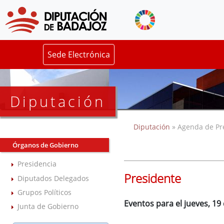
Sede Electrónica
Diputación
Diputación
» Agenda de Pr
Órganos de Gobierno
Presidencia
Presidente
Diputados Delegados
Grupos Políticos
Eventos para el jueves, 19
Junta de Gobierno