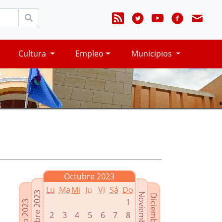
Cultura
Empleo
Municipios
Octubre 2023
Lu
Ma
Mi
Ju
Vi
Sá
Do
Septiembre 2023
Noviembre 2023
Diciembre 2023
1
Agosto 2023
2
3
4
5
6
7
8