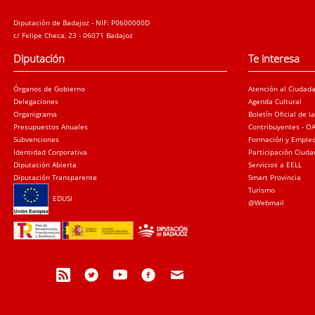
Diputación de Badajoz - NIF: P0600000D
c/ Felipe Checa, 23 - 06071 Badajoz
Diputación
Te interesa
Órganos de Gobierno
Atención al Ciudad
Delegaciones
Agenda Cultural
Organigrama
Boletín Oficial de l
Presupuestos Anuales
Contribuyentes - O
Subvenciones
Formación y Emple
Identidad Corporativa
Participación Ciud
Diputación Abierta
Servicios a EELL
Diputación Transparente
Smart Provincia
Turismo
EDUSI
@Webmail