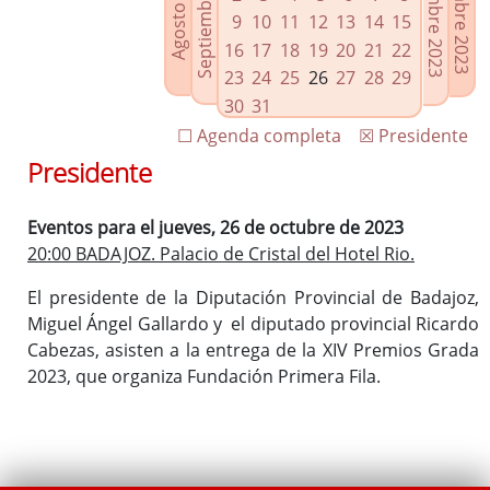
Septiembre 2023
Noviembre 2023
Diciembre 2023
Agosto 2023
Enlaces relacionados
9
10
11
12
13
14
15
Agenda de Presidencia
16
17
18
19
20
21
22
Plenos provinciales y Juntas de gobierno
23
24
25
26
27
28
29
Oficina de Proyectos Europeos
30
31
☐ Agenda completa
☒ Presidente
Presidente
Eventos para el jueves, 26 de octubre de 2023
20:00 BADAJOZ. Palacio de Cristal del Hotel Rio.
El presidente de la Diputación Provincial de Badajoz,
Miguel Ángel Gallardo y el diputado provincial Ricardo
Cabezas, asisten a la entrega de la XIV Premios Grada
2023, que organiza Fundación Primera Fila.