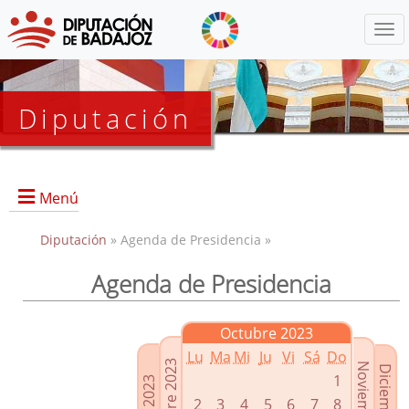
Menú
Diputación
Menú
Diputación
» Agenda de Presidencia »
Agenda de Presidencia
Presidencia
Diputados Delegados
Octubre 2023
Grupos Políticos
Lu
Ma
Mi
Ju
Vi
Sá
Do
Junta de Gobierno
1
2
3
4
5
6
7
8