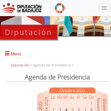
Menú
Diputación
Menú
Diputación
» Agenda de Presidencia »
Agenda de Presidencia
Presidencia
Diputados Delegados
Octubre 2023
Grupos Políticos
Lu
Ma
Mi
Ju
Vi
Sá
Do
Junta de Gobierno
1
2
3
4
5
6
7
8