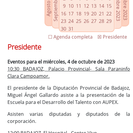
Septiembre 2023
Noviembre 2023
Diciembre 2023
Agosto 2023
Enlaces relacionados
9
10
11
12
13
14
15
Agenda de Presidencia
16
17
18
19
20
21
22
Plenos provinciales y Juntas de gobierno
23
24
25
26
27
28
29
Oficina de Proyectos Europeos
30
31
☐ Agenda completa
☒ Presidente
Presidente
Eventos para el miércoles, 4 de octubre de 2023
10:30 BADAJOZ, Palacio Provincial- Sala Paraninfo
Clara Campoamor.
El presidente de la Diputación Provincial de Badajoz,
Miguel Ángel Gallardo asiste a la presentación de la
Escuela para el Desarrollo del Talento con AUPEX.
Asisten varias diputadas y diputados de la
corporación.
12:00 BADAJOZ. El Hospital - Centro Vivo