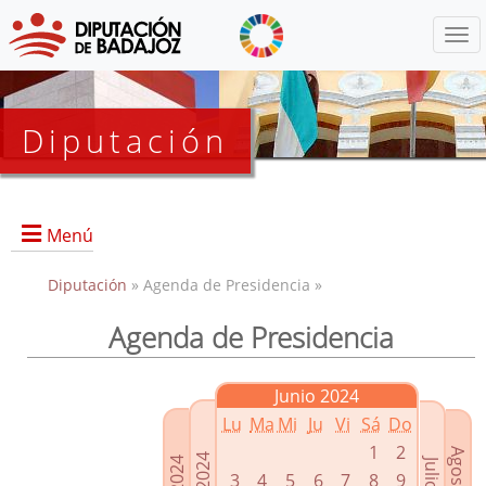
Menú
Diputación
Menú
Diputación
» Agenda de Presidencia »
Agenda de Presidencia
Presidencia
Diputados Delegados
Junio 2024
Grupos Políticos
Lu
Ma
Mi
Ju
Vi
Sá
Do
Junta de Gobierno
1
2
3
4
5
6
7
8
9