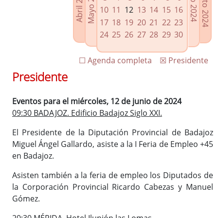
Agosto 2024
Mayo 2024
Abril 2024
Julio 2024
Enlaces relacionados
10
11
12
13
14
15
16
Agenda de Presidencia
17
18
19
20
21
22
23
Plenos provinciales y Juntas de gobierno
24
25
26
27
28
29
30
Oficina de Proyectos Europeos
☐ Agenda completa
☒ Presidente
Presidente
Eventos para el miércoles, 12 de junio de 2024
09:30 BADAJOZ. Edificio Badajoz Siglo XXI.
El Presidente de la Diputación Provincial de Badajoz
Miguel Ángel Gallardo, asiste a la I Feria de Empleo +45
en Badajoz.
Asisten también a la feria de empleo los Diputados de
la Corporación Provincial Ricardo Cabezas y Manuel
Gómez.
20:30 MÉRIDA. Hotel Ilunión las Lomas.