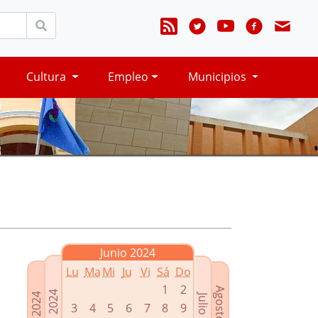
Cultura
Empleo
Municipios
Junio 2024
Lu
Ma
Mi
Ju
Vi
Sá
Do
1
2
Agosto 2024
Mayo 2024
Abril 2024
Julio 2024
3
4
5
6
7
8
9