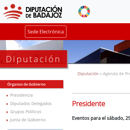
Sede Electrónica
Diputación
Diputación
» Agenda de Pr
Órganos de Gobierno
Presidencia
Presidente
Diputados Delegados
Grupos Políticos
Eventos para el sábado, 29
Junta de Gobierno