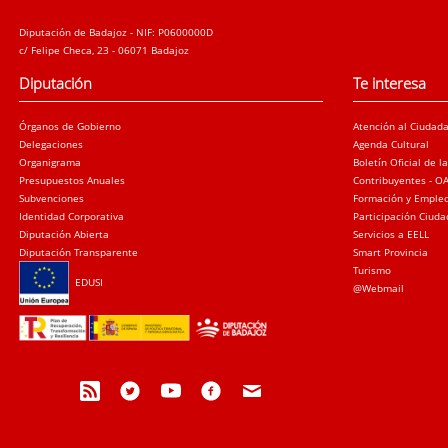
Diputación de Badajoz - NIF: P0600000D
c/ Felipe Checa, 23 - 06071 Badajoz
Diputación
Te interesa
Órganos de Gobierno
Atención al Ciudad
Delegaciones
Agenda Cultural
Organigrama
Boletín Oficial de l
Presupuestos Anuales
Contribuyentes - O
Subvenciones
Formación y Emple
Identidad Corporativa
Participación Ciud
Diputación Abierta
Servicios a EELL
Diputación Transparente
Smart Provincia
Turismo
EDUSI
@Webmail