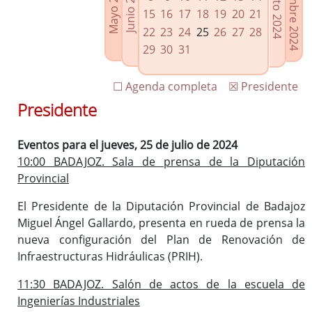
Septiembre 2024
Agosto 2024
Mayo 2024
Junio 2024
Enlaces relacionados
15
16
17
18
19
20
21
Agenda de Presidencia
22
23
24
25
26
27
28
Plenos provinciales y Juntas de gobierno
29
30
31
Oficina de Proyectos Europeos
☐ Agenda completa
☒ Presidente
Presidente
Eventos para el jueves, 25 de julio de 2024
10:00 BADAJOZ. Sala de prensa de la Diputación
Provincial
El Presidente de la Diputación Provincial de Badajoz
Miguel Ángel Gallardo, presenta en rueda de prensa la
nueva configuración del Plan de Renovación de
Infraestructuras Hidráulicas (PRIH).
11:30 BADAJOZ. Salón de actos de la escuela de
Ingenierías Industriales