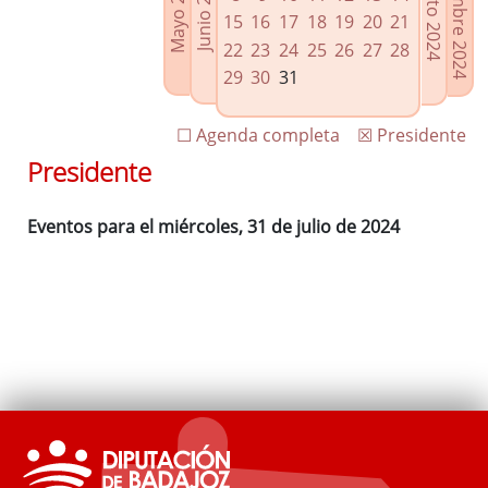
Septiembre 2024
Agosto 2024
Mayo 2024
Junio 2024
Enlaces relacionados
15
16
17
18
19
20
21
Agenda de Presidencia
22
23
24
25
26
27
28
Plenos provinciales y Juntas de gobierno
29
30
31
Oficina de Proyectos Europeos
☐ Agenda completa
☒ Presidente
Presidente
Eventos para el miércoles, 31 de julio de 2024