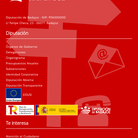
Diputación de Badajoz - NIF: P0600000D
c/ Felipe Checa, 23 - 06071 Badajoz
Diputación
Órganos de Gobierno
Delegaciones
Organigrama
Presupuestos Anuales
Subvenciones
Identidad Corporativa
Diputación Abierta
Diputación Transparente
EDUSI
Te interesa
Atención al Ciudadano