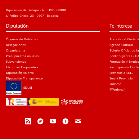
Diputación de Badajoz - NIF: P0600000D
c/ Felipe Checa, 23 - 06071 Badajoz
Diputación
Te interesa
Órganos de Gobierno
Atención al Ciudad
Delegaciones
Agenda Cultural
Organigrama
Boletín Oficial de l
Presupuestos Anuales
Contribuyentes - O
Subvenciones
Formación y Emple
Identidad Corporativa
Participación Ciud
Diputación Abierta
Servicios a EELL
Diputación Transparente
Smart Provincia
Turismo
EDUSI
@Webmail