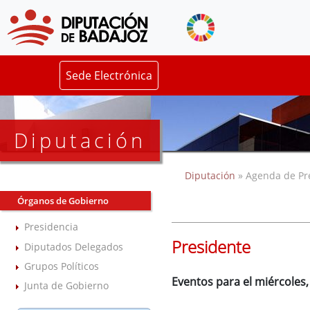
Sede Electrónica
Diputación
Diputación
» Agenda de Pr
Órganos de Gobierno
Presidencia
Presidente
Diputados Delegados
Grupos Políticos
Eventos para el miércoles
Junta de Gobierno