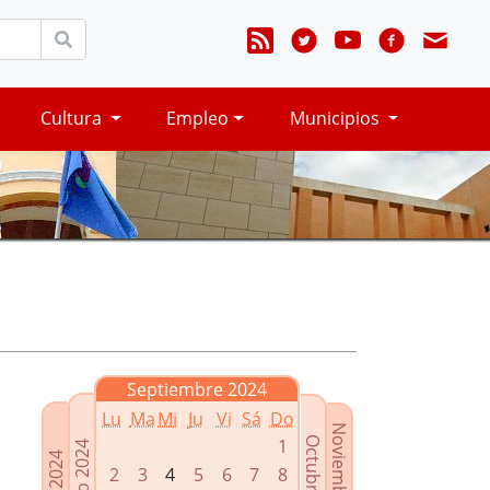
Cultura
Empleo
Municipios
Septiembre 2024
Lu
Ma
Mi
Ju
Vi
Sá
Do
Noviembre 2024
Octubre 2024
1
Agosto 2024
Julio 2024
2
3
4
5
6
7
8