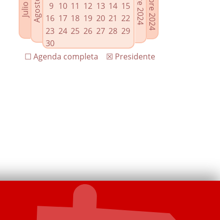
9
10
11
12
13
14
15
16
17
18
19
20
21
22
23
24
25
26
27
28
29
30
☐ Agenda completa
☒ Presidente