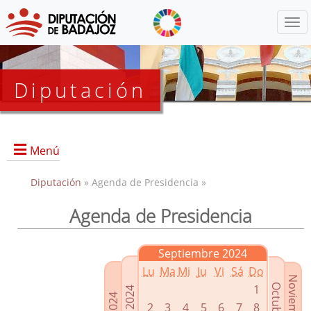
Menú
Diputación
Menú
Diputación
» Agenda de Presidencia »
Agenda de Presidencia
Presidencia
Diputados Delegados
Septiembre 2024
Grupos Políticos
Lu
Ma
Mi
Ju
Vi
Sá
Do
Junta de Gobierno
1
2
3
4
5
6
7
8