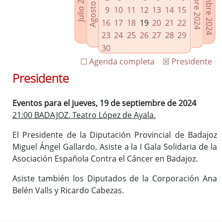
Noviembre 2024
Octubre 2024
Agosto 2024
Julio 2024
Enlaces relacionados
9
10
11
12
13
14
15
Agenda de Presidencia
16
17
18
19
20
21
22
Plenos provinciales y Juntas de gobierno
23
24
25
26
27
28
29
Oficina de Proyectos Europeos
30
☐ Agenda completa
☒ Presidente
Presidente
Eventos para el jueves, 19 de septiembre de 2024
21:00 BADAJOZ. Teatro López de Ayala.
El Presidente de la Diputación Provincial de Badajoz
Miguel Ángel Gallardo, Asiste a la I Gala Solidaria de la
Asociación Española Contra el Cáncer en Badajoz.
Asiste también los Diputados de la Corporación Ana
Belén Valls y Ricardo Cabezas.