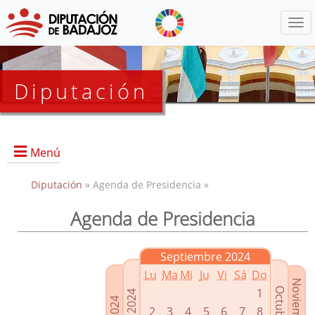
Menú
Diputación
Menú
Diputación
» Agenda de Presidencia »
Agenda de Presidencia
Presidencia
Diputados Delegados
Septiembre 2024
Grupos Políticos
Lu
Ma
Mi
Ju
Vi
Sá
Do
Junta de Gobierno
1
2
3
4
5
6
7
8