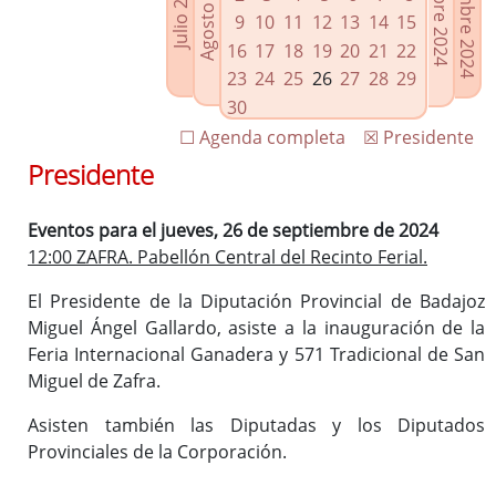
Noviembre 2024
Octubre 2024
Agosto 2024
Julio 2024
Enlaces relacionados
9
10
11
12
13
14
15
Agenda de Presidencia
16
17
18
19
20
21
22
Plenos provinciales y Juntas de gobierno
23
24
25
26
27
28
29
Oficina de Proyectos Europeos
30
☐ Agenda completa
☒ Presidente
Presidente
Eventos para el jueves, 26 de septiembre de 2024
12:00 ZAFRA. Pabellón Central del Recinto Ferial.
El Presidente de la Diputación Provincial de Badajoz
Miguel Ángel Gallardo, asiste a la inauguración de la
Feria Internacional Ganadera y 571 Tradicional de San
Miguel de Zafra.
Asisten también las Diputadas y los Diputados
Provinciales de la Corporación.