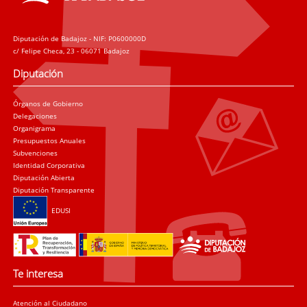
Diputación de Badajoz - NIF: P0600000D
c/ Felipe Checa, 23 - 06071 Badajoz
Diputación
Órganos de Gobierno
Delegaciones
Organigrama
Presupuestos Anuales
Subvenciones
Identidad Corporativa
Diputación Abierta
Diputación Transparente
EDUSI
Te interesa
Atención al Ciudadano