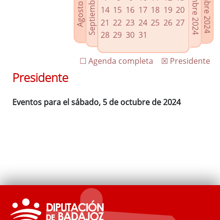
Septiembre 2024
Noviembre 2024
Diciembre 2024
Agosto 2024
Enlaces relacionados
14
15
16
17
18
19
20
Agenda de Presidencia
21
22
23
24
25
26
27
Plenos provinciales y Juntas de gobierno
28
29
30
31
Oficina de Proyectos Europeos
☐ Agenda completa
☒ Presidente
Presidente
Eventos para el sábado, 5 de octubre de 2024