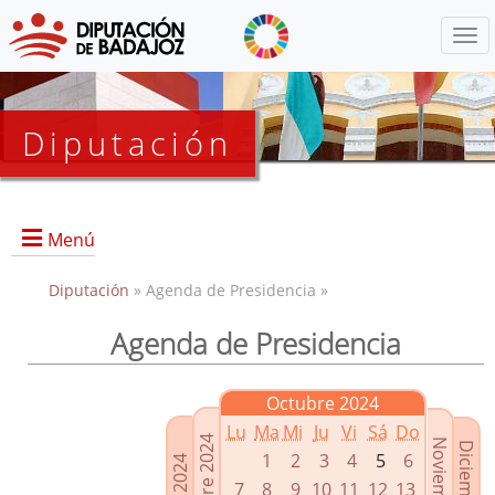
Menú
Diputación
Menú
Diputación
» Agenda de Presidencia »
Agenda de Presidencia
Presidencia
Diputados Delegados
Octubre 2024
Grupos Políticos
Lu
Ma
Mi
Ju
Vi
Sá
Do
Junta de Gobierno
1
2
3
4
5
6
7
8
9
10
11
12
13