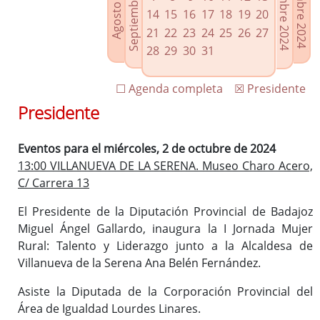
Septiembre 2024
Noviembre 2024
Diciembre 2024
Agosto 2024
Enlaces relacionados
14
15
16
17
18
19
20
Agenda de Presidencia
21
22
23
24
25
26
27
Plenos provinciales y Juntas de gobierno
28
29
30
31
Oficina de Proyectos Europeos
☐ Agenda completa
☒ Presidente
Presidente
Eventos para el miércoles, 2 de octubre de 2024
13:00 VILLANUEVA DE LA SERENA. Museo Charo Acero,
C/ Carrera 13
El Presidente de la Diputación Provincial de Badajoz
Miguel Ángel Gallardo, inaugura la I Jornada Mujer
Rural: Talento y Liderazgo junto a la Alcaldesa de
Villanueva de la Serena Ana Belén Fernández.
Asiste la Diputada de la Corporación Provincial del
Área de Igualdad Lourdes Linares.