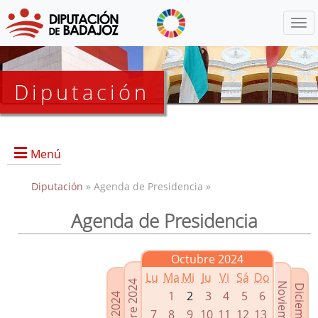
Menú
Diputación
Menú
Diputación
» Agenda de Presidencia »
Agenda de Presidencia
Presidencia
Diputados Delegados
Octubre 2024
Grupos Políticos
Lu
Ma
Mi
Ju
Vi
Sá
Do
Junta de Gobierno
1
2
3
4
5
6
7
8
9
10
11
12
13