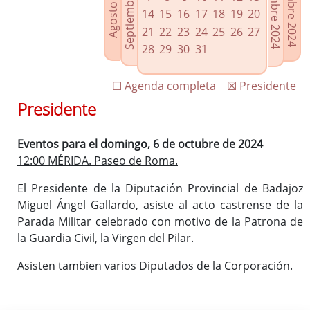
Septiembre 2024
Noviembre 2024
Diciembre 2024
Agosto 2024
Enlaces relacionados
14
15
16
17
18
19
20
Agenda de Presidencia
21
22
23
24
25
26
27
Plenos provinciales y Juntas de gobierno
28
29
30
31
Oficina de Proyectos Europeos
☐ Agenda completa
☒ Presidente
Presidente
Eventos para el domingo, 6 de octubre de 2024
12:00 MÉRIDA. Paseo de Roma.
El Presidente de la Diputación Provincial de Badajoz
Miguel Ángel Gallardo, asiste al acto castrense de la
Parada Militar celebrado con motivo de la Patrona de
la Guardia Civil, la Virgen del Pilar.
Asisten tambien varios Diputados de la Corporación.