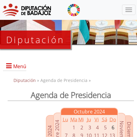
Menú
Diputación
Menú
Diputación
» Agenda de Presidencia »
Agenda de Presidencia
Presidencia
Diputados Delegados
Octubre 2024
Grupos Políticos
Lu
Ma
Mi
Ju
Vi
Sá
Do
Junta de Gobierno
1
2
3
4
5
6
7
8
9
10
11
12
13