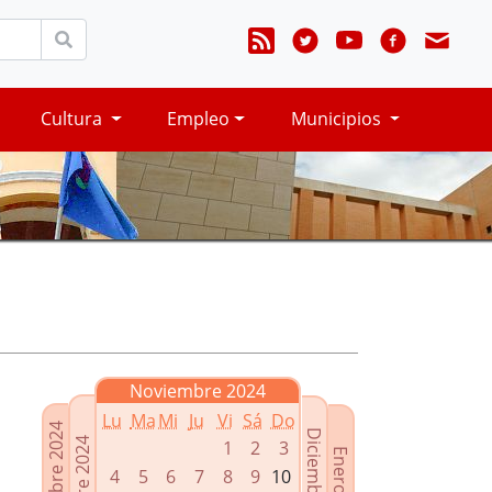
Cultura
Empleo
Municipios
Noviembre 2024
Lu
Ma
Mi
Ju
Vi
Sá
Do
Septiembre 2024
Diciembre 2024
Octubre 2024
1
2
3
Enero 2025
4
5
6
7
8
9
10