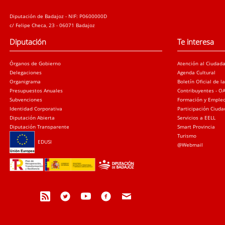
Diputación de Badajoz - NIF: P0600000D
c/ Felipe Checa, 23 - 06071 Badajoz
Diputación
Te interesa
Órganos de Gobierno
Atención al Ciudad
Delegaciones
Agenda Cultural
Organigrama
Boletín Oficial de l
Presupuestos Anuales
Contribuyentes - O
Subvenciones
Formación y Emple
Identidad Corporativa
Participación Ciud
Diputación Abierta
Servicios a EELL
Diputación Transparente
Smart Provincia
Turismo
EDUSI
@Webmail