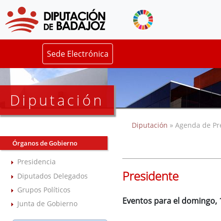
Sede Electrónica
Diputación
Diputación
» Agenda de Pr
Órganos de Gobierno
Presidencia
Presidente
Diputados Delegados
Grupos Políticos
Eventos para el domingo,
Junta de Gobierno