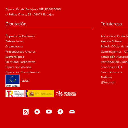
Diputación de Badajoz - NIF: P0600000D
c/ Felipe Checa, 23 - 06071 Badajoz
Diputación
Te interesa
Órganos de Gobierno
Atención al Ciudad
Delegaciones
Agenda Cultural
Organigrama
Boletín Oficial de l
Presupuestos Anuales
Contribuyentes - O
Subvenciones
Formación y Emple
Identidad Corporativa
Participación Ciud
Diputación Abierta
Servicios a EELL
Diputación Transparente
Smart Provincia
Turismo
EDUSI
@Webmail