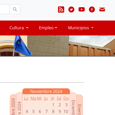
Cultura
Empleo
Municipios
Noviembre 2024
Lu
Ma
Mi
Ju
Vi
Sá
Do
Septiembre 2024
Diciembre 2024
Octubre 2024
1
2
3
Enero 2025
4
5
6
7
8
9
10