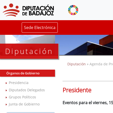
Sede Electrónica
Diputación
Diputación
» Agenda de Pr
Órganos de Gobierno
Presidencia
Presidente
Diputados Delegados
Grupos Políticos
Eventos para el viernes, 
Junta de Gobierno