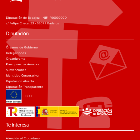
Diputación de Badajoz - NIF: P0600000D
c/ Felipe Checa, 23 - 06071 Badajoz
Diputación
Órganos de Gobierno
Delegaciones
Organigrama
Presupuestos Anuales
Subvenciones
Identidad Corporativa
Diputación Abierta
Diputación Transparente
EDUSI
Te interesa
Atención al Ciudadano