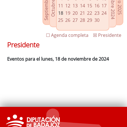
Septiembre 2024
Diciembre 2024
Octubre 2024
Enero 2025
Enlaces relacionados
11
12
13
14
15
16
17
Agenda de Presidencia
18
19
20
21
22
23
24
Plenos provinciales y Juntas de gobierno
25
26
27
28
29
30
Oficina de Proyectos Europeos
☐ Agenda completa
☒ Presidente
Presidente
Eventos para el lunes, 18 de noviembre de 2024