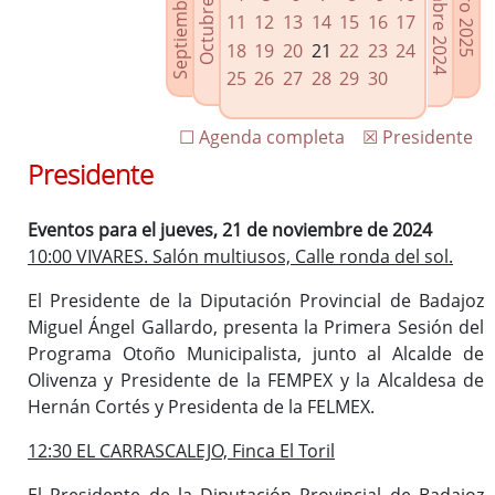
Septiembre 2024
Diciembre 2024
Octubre 2024
Enero 2025
Enlaces relacionados
11
12
13
14
15
16
17
Agenda de Presidencia
18
19
20
21
22
23
24
Plenos provinciales y Juntas de gobierno
25
26
27
28
29
30
Oficina de Proyectos Europeos
☐ Agenda completa
☒ Presidente
Presidente
Eventos para el jueves, 21 de noviembre de 2024
10:00 VIVARES. Salón multiusos, Calle ronda del sol.
El Presidente de la Diputación Provincial de Badajoz
Miguel Ángel Gallardo, presenta la Primera Sesión del
Programa Otoño Municipalista, junto al Alcalde de
Olivenza y Presidente de la FEMPEX y la Alcaldesa de
Hernán Cortés y Presidenta de la FELMEX.
12:30 EL CARRASCALEJO, Finca El Toril
El Presidente de la Diputación Provincial de Badajoz