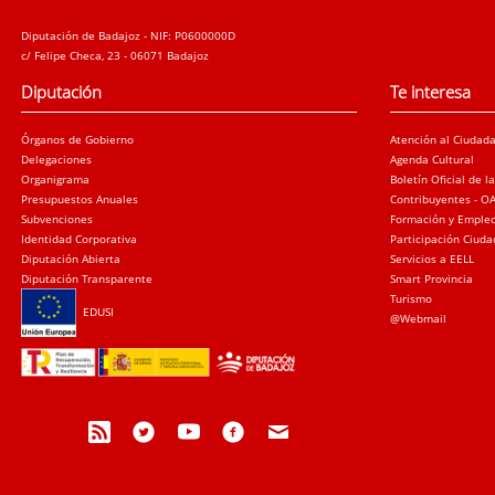
Diputación de Badajoz - NIF: P0600000D
c/ Felipe Checa, 23 - 06071 Badajoz
Diputación
Te interesa
Órganos de Gobierno
Atención al Ciudad
Delegaciones
Agenda Cultural
Organigrama
Boletín Oficial de l
Presupuestos Anuales
Contribuyentes - O
Subvenciones
Formación y Emple
Identidad Corporativa
Participación Ciud
Diputación Abierta
Servicios a EELL
Diputación Transparente
Smart Provincia
Turismo
EDUSI
@Webmail