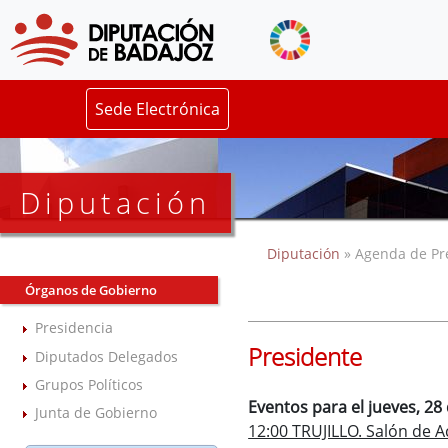
Sede Electrónica
Diputación
Diputación
» Agenda de Pr
Órganos de Gobierno
Presidencia
Presidente
Diputados Delegados
Grupos Políticos
Eventos para el jueves, 2
Junta de Gobierno
12:00 TRUJILLO. Salón de 