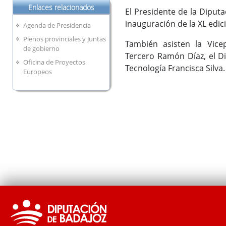
Enlaces relacionados
El Presidente de la Diputa
inauguración de la XL edici
Agenda de Presidencia
Plenos provinciales y Juntas
También asisten la Vice
de gobierno
Tercero Ramón Díaz, el Di
Oficina de Proyectos
Tecnología Francisca Silva
Europeos