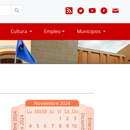
Cultura
Empleo
Municipios
Noviembre 2024
Lu
Ma
Mi
Ju
Vi
Sá
Do
Septiembre 2024
Diciembre 2024
Octubre 2024
1
2
3
Enero 2025
4
5
6
7
8
9
10