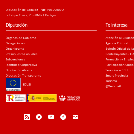
Diputación de Badajoz - NIF: P0600000D
c/ Felipe Checa, 23 - 06071 Badajoz
Diputación
Te interesa
Órganos de Gobierno
Atención al Ciudad
Delegaciones
Agenda Cultural
Organigrama
Boletín Oficial de l
Presupuestos Anuales
Contribuyentes - O
Subvenciones
Formación y Emple
Identidad Corporativa
Participación Ciud
Diputación Abierta
Servicios a EELL
Diputación Transparente
Smart Provincia
Turismo
EDUSI
@Webmail