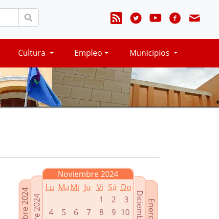
Cultura
Empleo
Municipios
Noviembre 2024
Lu
Ma
Mi
Ju
Vi
Sá
Do
Septiembre 2024
Diciembre 2024
Octubre 2024
1
2
3
Enero 2025
4
5
6
7
8
9
10