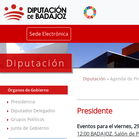
Sede Electrónica
Diputación
Diputación
» Agenda de Pr
Órganos de Gobierno
Presidencia
Presidente
Diputados Delegados
Grupos Políticos
Eventos para el viernes, 
Junta de Gobierno
12:00 BADAJOZ. Salón de P