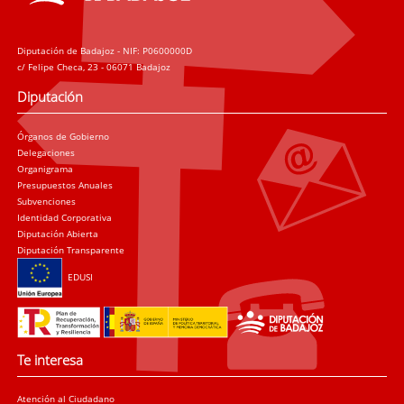
Diputación de Badajoz - NIF: P0600000D
c/ Felipe Checa, 23 - 06071 Badajoz
Diputación
Órganos de Gobierno
Delegaciones
Organigrama
Presupuestos Anuales
Subvenciones
Identidad Corporativa
Diputación Abierta
Diputación Transparente
EDUSI
Te interesa
Atención al Ciudadano