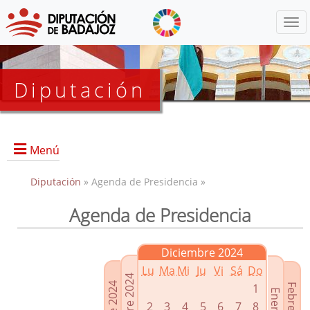
Menú
Diputación
Menú
Diputación
» Agenda de Presidencia »
Agenda de Presidencia
Presidencia
Diputados Delegados
Diciembre 2024
Grupos Políticos
Lu
Ma
Mi
Ju
Vi
Sá
Do
Junta de Gobierno
1
2
3
4
5
6
7
8