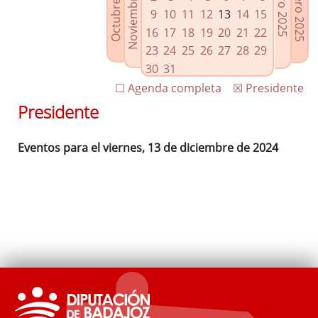
Noviembre 2024
Octubre 2024
Febrero 2025
Enero 2025
Enlaces relacionados
9
10
11
12
13
14
15
Agenda de Presidencia
16
17
18
19
20
21
22
Plenos provinciales y Juntas de gobierno
23
24
25
26
27
28
29
Oficina de Proyectos Europeos
30
31
☐ Agenda completa
☒ Presidente
Presidente
Eventos para el viernes, 13 de diciembre de 2024