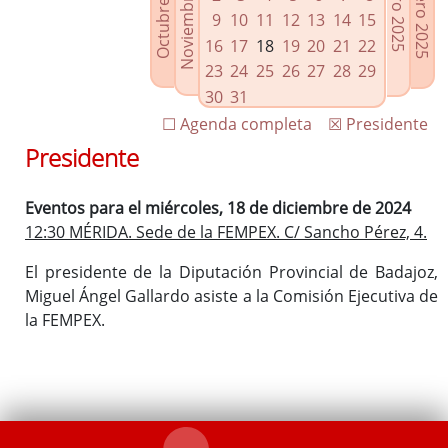
Noviembre 2024
Octubre 2024
Febrero 2025
Enero 2025
Enlaces relacionados
9
10
11
12
13
14
15
Agenda de Presidencia
16
17
18
19
20
21
22
Plenos provinciales y Juntas de gobierno
23
24
25
26
27
28
29
Oficina de Proyectos Europeos
30
31
☐ Agenda completa
☒ Presidente
Presidente
Eventos para el miércoles, 18 de diciembre de 2024
12:30 MÉRIDA. Sede de la FEMPEX. C/ Sancho Pérez, 4.
El presidente de la Diputación Provincial de Badajoz,
Miguel Ángel Gallardo asiste a la Comisión Ejecutiva de
la FEMPEX.