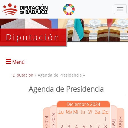
Menú
Diputación
Menú
Diputación
» Agenda de Presidencia »
Agenda de Presidencia
Presidencia
Diputados Delegados
Diciembre 2024
Grupos Políticos
Lu
Ma
Mi
Ju
Vi
Sá
Do
Junta de Gobierno
1
2
3
4
5
6
7
8