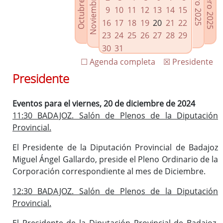
Noviembre 2024
Octubre 2024
Febrero 2025
Enero 2025
Enlaces relacionados
9
10
11
12
13
14
15
Agenda de Presidencia
16
17
18
19
20
21
22
Plenos provinciales y Juntas de gobierno
23
24
25
26
27
28
29
Oficina de Proyectos Europeos
30
31
☐ Agenda completa
☒ Presidente
Presidente
Eventos para el viernes, 20 de diciembre de 2024
11:30 BADAJOZ. Salón de Plenos de la Diputación
Provincial.
El Presidente de la Diputación Provincial de Badajoz
Miguel Ángel Gallardo, preside el Pleno Ordinario de la
Corporación correspondiente al mes de Diciembre.
12:30 BADAJOZ. Salón de Plenos de la Diputación
Provincial.
El Presidente de la Diputación Provincial de Badajoz,