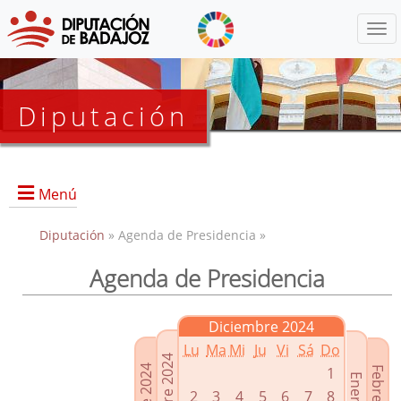
Menú
Diputación
Menú
Diputación
» Agenda de Presidencia »
Agenda de Presidencia
Presidencia
Diputados Delegados
Diciembre 2024
Grupos Políticos
Lu
Ma
Mi
Ju
Vi
Sá
Do
Junta de Gobierno
1
2
3
4
5
6
7
8