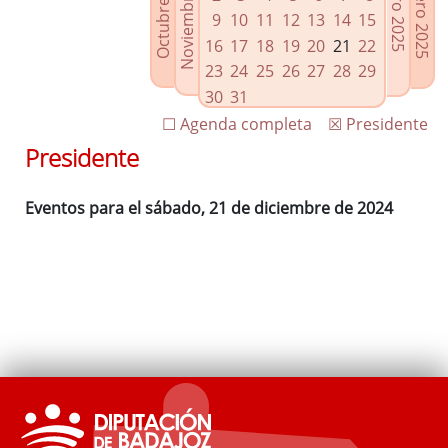
Noviembre 2024
Octubre 2024
Febrero 2025
Enero 2025
Enlaces relacionados
9
10
11
12
13
14
15
Agenda de Presidencia
16
17
18
19
20
21
22
Plenos provinciales y Juntas de gobierno
23
24
25
26
27
28
29
Oficina de Proyectos Europeos
30
31
☐ Agenda completa
☒ Presidente
Presidente
Eventos para el sábado, 21 de diciembre de 2024