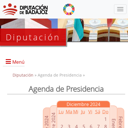
Menú
Diputación
Menú
Diputación
» Agenda de Presidencia »
Agenda de Presidencia
Presidencia
Diputados Delegados
Diciembre 2024
Grupos Políticos
Lu
Ma
Mi
Ju
Vi
Sá
Do
Junta de Gobierno
1
2
3
4
5
6
7
8