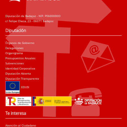
Diputación de Badajoz - NIF: P0600000D
c/ Felipe Checa, 23 - 06071 Badajoz
Diputación
Órganos de Gobierno
Delegaciones
Organigrama
Presupuestos Anuales
Subvenciones
Identidad Corporativa
Diputación Abierta
Diputación Transparente
EDUSI
Te interesa
Atención al Ciudadano