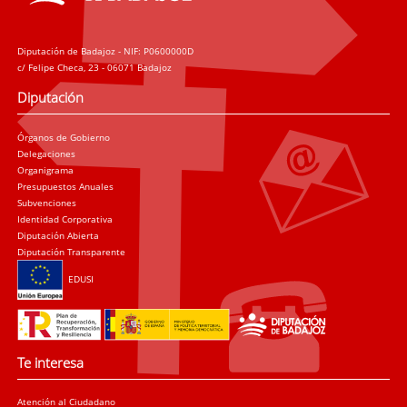
Diputación de Badajoz - NIF: P0600000D
c/ Felipe Checa, 23 - 06071 Badajoz
Diputación
Órganos de Gobierno
Delegaciones
Organigrama
Presupuestos Anuales
Subvenciones
Identidad Corporativa
Diputación Abierta
Diputación Transparente
EDUSI
Te interesa
Atención al Ciudadano