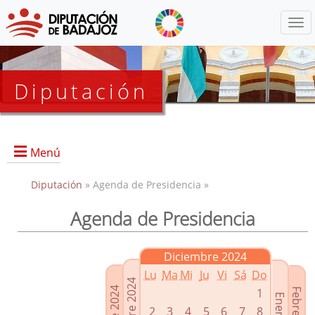
Menú
Diputación
Menú
Diputación
» Agenda de Presidencia »
Agenda de Presidencia
Presidencia
Diputados Delegados
Diciembre 2024
Grupos Políticos
Lu
Ma
Mi
Ju
Vi
Sá
Do
Junta de Gobierno
1
2
3
4
5
6
7
8