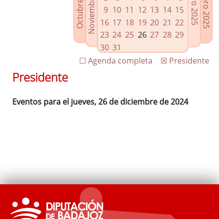
Noviembre 2024
Octubre 2024
Febrero 2025
Enero 2025
Enlaces relacionados
9
10
11
12
13
14
15
Agenda de Presidencia
16
17
18
19
20
21
22
Plenos provinciales y Juntas de gobierno
23
24
25
26
27
28
29
Oficina de Proyectos Europeos
30
31
☐ Agenda completa
☒ Presidente
Presidente
Eventos para el jueves, 26 de diciembre de 2024