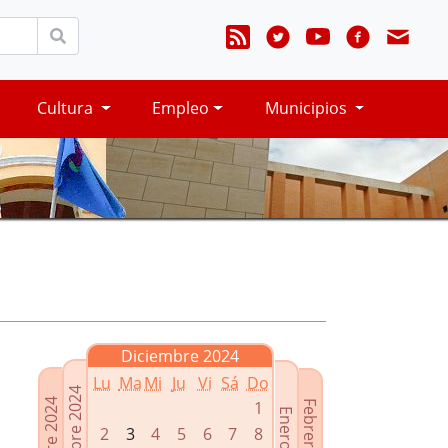
Cultura
Empleo
Municipios
Diciembre 2024
Lu
Ma
Mi
Ju
Vi
Sá
Do
Noviembre 2024
Octubre 2024
1
Febrero 2025
Enero 2025
2
3
4
5
6
7
8