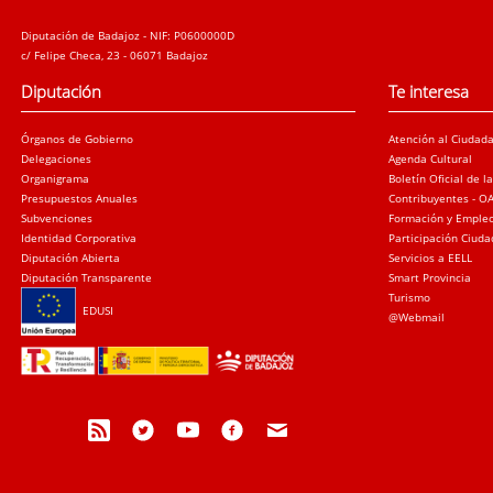
Diputación de Badajoz - NIF: P0600000D
c/ Felipe Checa, 23 - 06071 Badajoz
Diputación
Te interesa
Órganos de Gobierno
Atención al Ciudad
Delegaciones
Agenda Cultural
Organigrama
Boletín Oficial de l
Presupuestos Anuales
Contribuyentes - O
Subvenciones
Formación y Emple
Identidad Corporativa
Participación Ciud
Diputación Abierta
Servicios a EELL
Diputación Transparente
Smart Provincia
Turismo
EDUSI
@Webmail