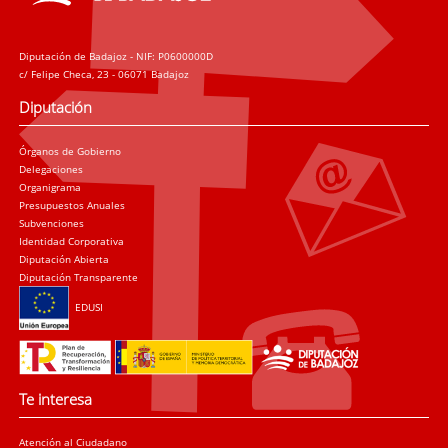
Diputación de Badajoz - NIF: P0600000D
c/ Felipe Checa, 23 - 06071 Badajoz
Diputación
Órganos de Gobierno
Delegaciones
Organigrama
Presupuestos Anuales
Subvenciones
Identidad Corporativa
Diputación Abierta
Diputación Transparente
EDUSI
Te interesa
Atención al Ciudadano