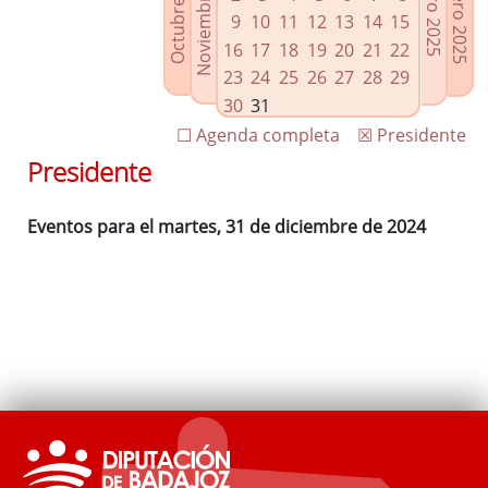
Noviembre 2024
Octubre 2024
Febrero 2025
Enero 2025
Enlaces relacionados
9
10
11
12
13
14
15
Agenda de Presidencia
16
17
18
19
20
21
22
Plenos provinciales y Juntas de gobierno
23
24
25
26
27
28
29
Oficina de Proyectos Europeos
30
31
☐ Agenda completa
☒ Presidente
Presidente
Eventos para el martes, 31 de diciembre de 2024