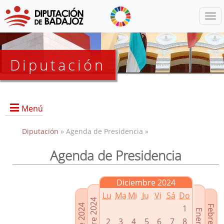
Menú
Diputación
Menú
Diputación
» Agenda de Presidencia »
Agenda de Presidencia
Presidencia
Diputados Delegados
Diciembre 2024
Grupos Políticos
Lu
Ma
Mi
Ju
Vi
Sá
Do
Junta de Gobierno
1
2
3
4
5
6
7
8