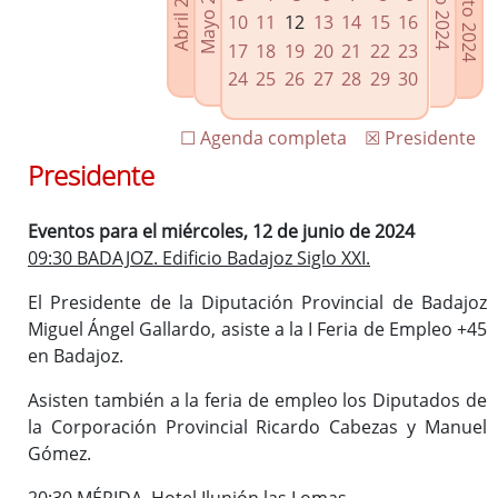
Agosto 2024
Mayo 2024
Abril 2024
Julio 2024
Enlaces relacionados
10
11
12
13
14
15
16
Agenda de Presidencia
17
18
19
20
21
22
23
Plenos provinciales y Juntas de gobierno
24
25
26
27
28
29
30
Oficina de Proyectos Europeos
☐ Agenda completa
☒ Presidente
Presidente
Eventos para el miércoles, 12 de junio de 2024
09:30 BADAJOZ. Edificio Badajoz Siglo XXI.
El Presidente de la Diputación Provincial de Badajoz
Miguel Ángel Gallardo, asiste a la I Feria de Empleo +45
en Badajoz.
Asisten también a la feria de empleo los Diputados de
la Corporación Provincial Ricardo Cabezas y Manuel
Gómez.
20:30 MÉRIDA. Hotel Ilunión las Lomas.