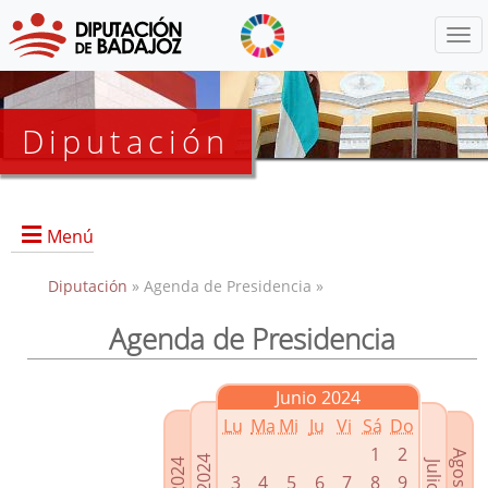
Menú
Diputación
Menú
Diputación
» Agenda de Presidencia »
Agenda de Presidencia
Presidencia
Diputados Delegados
Junio 2024
Grupos Políticos
Lu
Ma
Mi
Ju
Vi
Sá
Do
Junta de Gobierno
1
2
3
4
5
6
7
8
9