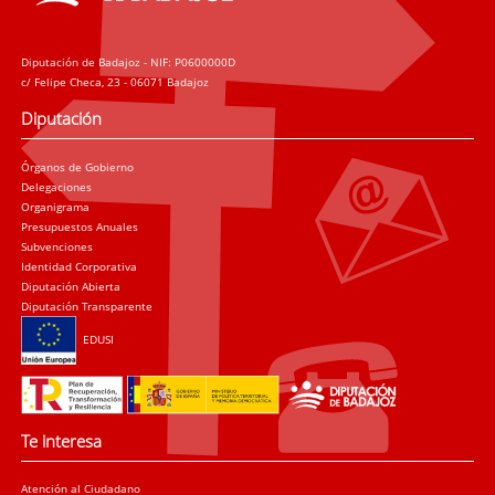
Diputación de Badajoz - NIF: P0600000D
c/ Felipe Checa, 23 - 06071 Badajoz
Diputación
Órganos de Gobierno
Delegaciones
Organigrama
Presupuestos Anuales
Subvenciones
Identidad Corporativa
Diputación Abierta
Diputación Transparente
EDUSI
Te interesa
Atención al Ciudadano