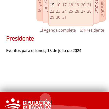
Septiembre 2024
Agosto 2024
Mayo 2024
Junio 2024
Enlaces relacionados
15
16
17
18
19
20
21
Agenda de Presidencia
22
23
24
25
26
27
28
Plenos provinciales y Juntas de gobierno
29
30
31
Oficina de Proyectos Europeos
☐ Agenda completa
☒ Presidente
Presidente
Eventos para el lunes, 15 de julio de 2024