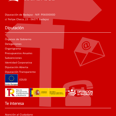
Diputación de Badajoz - NIF: P0600000D
c/ Felipe Checa, 23 - 06071 Badajoz
Diputación
Órganos de Gobierno
Delegaciones
Organigrama
Presupuestos Anuales
Subvenciones
Identidad Corporativa
Diputación Abierta
Diputación Transparente
EDUSI
Te interesa
Atención al Ciudadano