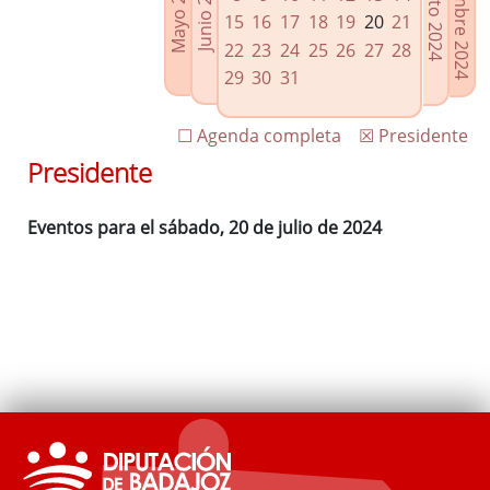
Septiembre 2024
Agosto 2024
Mayo 2024
Junio 2024
Enlaces relacionados
15
16
17
18
19
20
21
Agenda de Presidencia
22
23
24
25
26
27
28
Plenos provinciales y Juntas de gobierno
29
30
31
Oficina de Proyectos Europeos
☐ Agenda completa
☒ Presidente
Presidente
Eventos para el sábado, 20 de julio de 2024