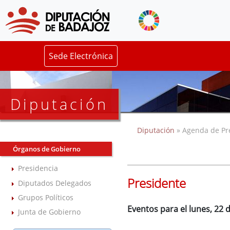
Sede Electrónica
Diputación
Diputación
» Agenda de Pr
Órganos de Gobierno
Presidencia
Presidente
Diputados Delegados
Grupos Políticos
Eventos para el lunes, 22 d
Junta de Gobierno