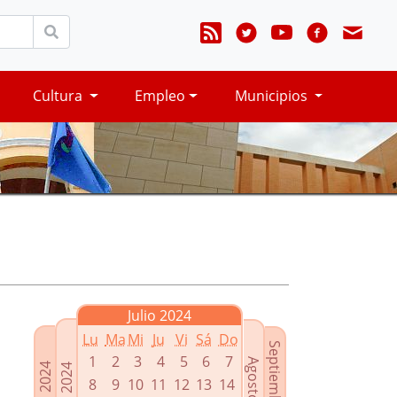
Cultura
Empleo
Municipios
Julio 2024
Lu
Ma
Mi
Ju
Vi
Sá
Do
Septiembre 2024
1
2
3
4
5
6
7
Agosto 2024
Mayo 2024
Junio 2024
8
9
10
11
12
13
14