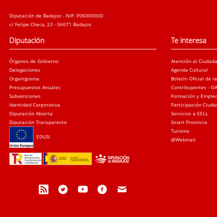
Diputación de Badajoz - NIF: P0600000D
c/ Felipe Checa, 23 - 06071 Badajoz
Diputación
Te interesa
Órganos de Gobierno
Atención al Ciudad
Delegaciones
Agenda Cultural
Organigrama
Boletín Oficial de l
Presupuestos Anuales
Contribuyentes - O
Subvenciones
Formación y Emple
Identidad Corporativa
Participación Ciud
Diputación Abierta
Servicios a EELL
Diputación Transparente
Smart Provincia
Turismo
EDUSI
@Webmail