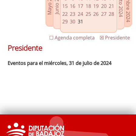
Septiembre 2024
Agosto 2024
Mayo 2024
Junio 2024
Enlaces relacionados
15
16
17
18
19
20
21
Agenda de Presidencia
22
23
24
25
26
27
28
Plenos provinciales y Juntas de gobierno
29
30
31
Oficina de Proyectos Europeos
☐ Agenda completa
☒ Presidente
Presidente
Eventos para el miércoles, 31 de julio de 2024