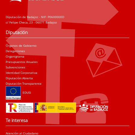
Diputación de Badajoz - NIF: P0600000D
c/ Felipe Checa, 23 - 06071 Badajoz
Diputación
Órganos de Gobierno
Delegaciones
Organigrama
Presupuestos Anuales
Subvenciones
Identidad Corporativa
Diputación Abierta
Diputación Transparente
EDUSI
Te interesa
Atención al Ciudadano