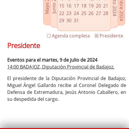
Septiembre 2024
Agosto 2024
Mayo 2024
Junio 2024
Enlaces relacionados
15
16
17
18
19
20
21
Agenda de Presidencia
22
23
24
25
26
27
28
Plenos provinciales y Juntas de gobierno
29
30
31
Oficina de Proyectos Europeos
☐ Agenda completa
☒ Presidente
Presidente
Eventos para el martes, 9 de julio de 2024
14:00 BADAJOZ, Diputación Provincial de Badajoz.
El presidente de la Diputación Provincial de Badajoz,
Miguel Ángel Gallardo recibe al Coronel Delegado de
Defensa de Extremadura, Jesús Antonio Caballero, en
su despedida del cargo.